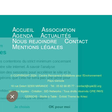
Accueil
Association
Agenda
Actualités
Nous rejoindre
Contact
Mentions légales
minimum
ookies
ous nous contentons du strict minimum concernant
 sur notre site internet. A savoir l'analyse
, la gestion des sessions pour accélérer le site et la
© COPYRIGHT 2024 - Centre Permanent d’Initiatives pour l’Environnement
Nous espérons que cela ne sera pas une gêne pour
Pays Gersois
16 rue Delort 32300 MIRANDE - Tél : 05 62 66 85 77 -
contact@cpie32.org
que de confidentialité
Mentions légales
-
Création : SID-Networks
/ Tous droits réservés CPIE PAYS
GERSOIS -
Studio à Table
-
Enfold Theme by Kriesi
Consentements certifiés par
rci
Je choisis
OK pour moi