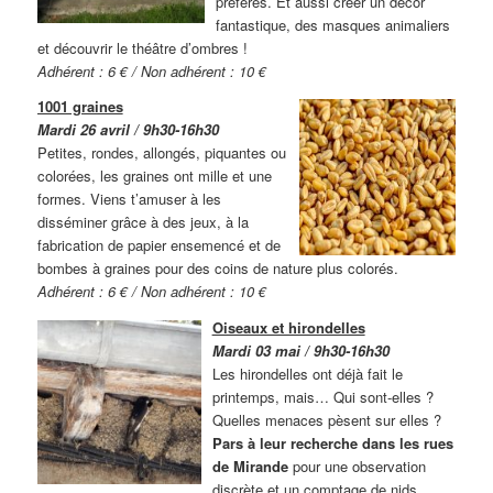
préférés. Et aussi créer un décor
fantastique, des masques animaliers
et découvrir le théâtre d’ombres !
Adhérent : 6 € / Non adhérent : 10 €
1001 graines
Mardi 26 avril / 9h30-16h30
Petites, rondes, allongés, piquantes ou
colorées, les graines ont mille et une
formes. Viens t’amuser à les
disséminer grâce à des jeux, à la
fabrication de papier ensemencé et de
bombes à graines pour des coins de nature plus colorés.
Adhérent : 6 € / Non adhérent : 10 €
Oiseaux et hirondelles
Mardi 03 mai / 9h30-16h30
Les hirondelles ont déjà fait le
printemps, mais… Qui sont-elles ?
Quelles menaces pèsent sur elles ?
Pars à leur recherche dans les rues
de Mirande
pour une observation
discrète et un comptage de nids.