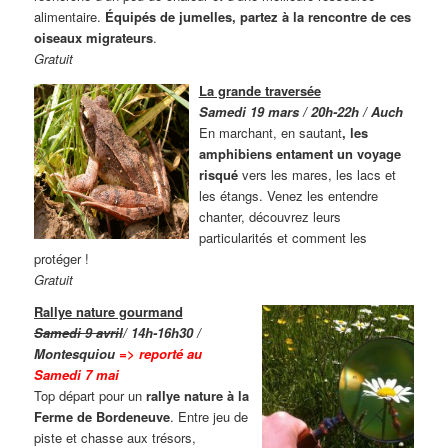
alimentaire.
Équipés de jumelles, partez à la rencontre de ces
oiseaux migrateurs
.
Gratuit
La grande traversée
Samedi 19 mars / 20h-22h / Auch
En marchant, en sautant
, les
amphibiens entament un voyage
risqué
vers les mares, les lacs et
les étangs. Venez les entendre
chanter, découvrez leurs
particularités et comment les
protéger !
Gratuit
Rallye nature gourmand
Samedi 9 avril
/ 14h-16h30 /
Montesquiou
=> reporté au
Samedi 7 mai
Top départ pour un
rallye nature à la
Ferme de Bordeneuve
. Entre jeu de
piste et chasse aux trésors,