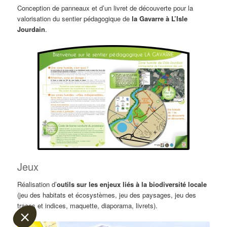
Conception de panneaux et d’un livret de découverte pour la
valorisation du sentier pédagogique de
la Gavarre à L’Isle
Jourdain
.
juste le minimum
Les Cookies
Bonjour, nous nous contentons du strict minimum concernant
les cookies sur notre site internet. A savoir l'analyse
Jeux
statistique, la gestion des sessions pour accélérer le site et la
sécurité. Nous espérons que cela ne sera pas une gêne pour
Réalisation d’
outils sur les enjeux liés à la biodiversité locale
vous.
(jeu des habitats et écosystèmes, jeu des paysages, jeu des
traces et indices, maquette, diaporama, livrets).
Lire la politique de confidentialité
Consentements certifiés par