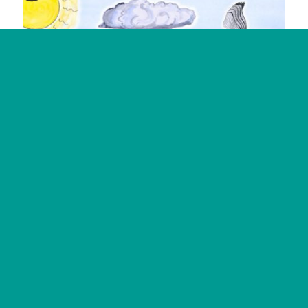
Non merci
Je choisis
OK pour moi
Axeptio consent
Plateforme de Gestion du Consentement : Personnalisez vos Options
Notre plateforme vous permet d'adapter et de gérer vos paramètres de confide
Outil de sensibilisation
Élaboration d’un
hôtel à insectes de démonstration
pour le
stand de l’association afin de sensibiliser à l’accueil de la
biodiversité dans le jardin.