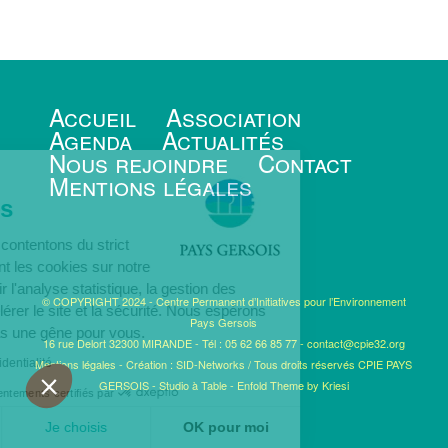
Accueil
Association
Agenda
Actualités
Nous rejoindre
Contact
Mentions légales
inimum
okies
s nous contentons du strict
cernant les cookies sur notre
. A savoir l'analyse statistique, la gestion des
© COPYRIGHT 2024 - Centre Permanent d’Initiatives pour l’Environnement
r accélérer le site et la sécurité. Nous espérons
Pays Gersois
sera pas une gêne pour vous.
16 rue Delort 32300 MIRANDE - Tél : 05 62 66 85 77 -
contact@cpie32.org
e de confidentialité
Mentions légales
-
Création : SID-Networks
/ Tous droits réservés CPIE PAYS
GERSOIS -
Studio à Table
-
Enfold Theme by Kriesi
Consentements certifiés par
i
Je choisis
OK pour moi