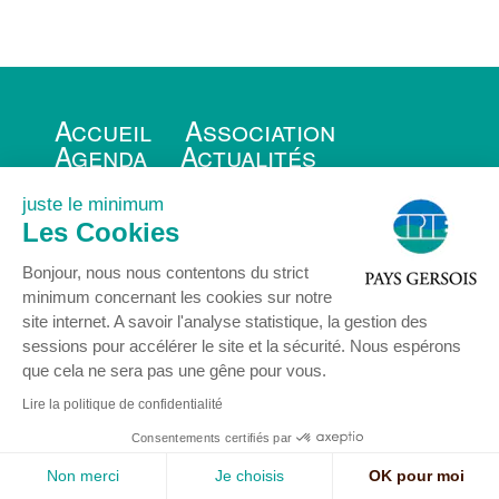
Accueil
Association
Agenda
Actualités
Nous rejoindre
Contact
Mentions légales
juste le minimum
Les Cookies
Bonjour, nous nous contentons du strict
minimum concernant les cookies sur notre
site internet. A savoir l'analyse statistique, la gestion des
© COPYRIGHT 2024 - Centre Permanent d’Initiatives pour l’Environnement
sessions pour accélérer le site et la sécurité. Nous espérons
Pays Gersois
que cela ne sera pas une gêne pour vous.
16 rue Delort 32300 MIRANDE - Tél : 05 62 66 85 77 -
contact@cpie32.org
Lire la politique de confidentialité
Mentions légales
-
Création : SID-Networks
/ Tous droits réservés CPIE PAYS
GERSOIS -
Studio à Table
-
Enfold Theme by Kriesi
Consentements certifiés par
Non merci
Je choisis
OK pour moi