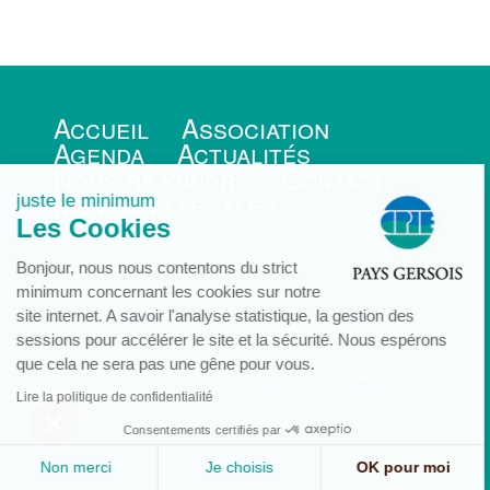
Accueil
Association
Agenda
Actualités
Nous rejoindre
Contact
Mentions légales
juste le minimum
Les Cookies
Bonjour, nous nous contentons du strict
minimum concernant les cookies sur notre
site internet. A savoir l'analyse statistique, la gestion des
© COPYRIGHT 2024 - Centre Permanent d’Initiatives pour l’Environnement
sessions pour accélérer le site et la sécurité. Nous espérons
Pays Gersois
que cela ne sera pas une gêne pour vous.
16 rue Delort 32300 MIRANDE - Tél : 05 62 66 85 77 -
contact@cpie32.org
Lire la politique de confidentialité
Mentions légales
-
Création : SID-Networks
/ Tous droits réservés CPIE PAYS
GERSOIS -
Studio à Table
-
Enfold Theme by Kriesi
Consentements certifiés par
Non merci
Je choisis
OK pour moi