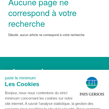
Aucune page ne
correspond à votre
recherche
Désolé, aucun article ne correspond à votre recherche
Accueil
Association
Agenda
Actualités
juste le minimum
Nous rejoindre
Contact
Les Cookies
Mentions légales
Bonjour, nous nous contentons du strict
minimum concernant les cookies sur notre
site internet. A savoir l'analyse statistique, la gestion des
sessions pour accélérer le site et la sécurité. Nous espérons