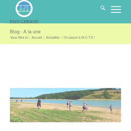
Blog - A la une
Vous êtes ici :
Accueil
/
Actualités
/
On passe à l’A.C.T.E !