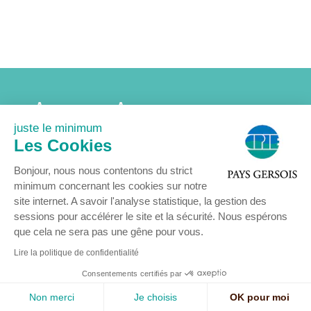
Accueil
Association
Agenda
Actualités
juste le minimum
Nous rejoindre
Contact
Les Cookies
Mentions légales
Bonjour, nous nous contentons du strict
minimum concernant les cookies sur notre
site internet. A savoir l'analyse statistique, la gestion des
sessions pour accélérer le site et la sécurité. Nous espérons
que cela ne sera pas une gêne pour vous.
© COPYRIGHT 2024 - Centre Permanent d’Initiatives pour l’Environnement
Pays Gersois
Lire la politique de confidentialité
16 rue Delort 32300 MIRANDE - Tél : 05 62 66 85 77 -
contact@cpie32.org
Consentements certifiés par
Mentions légales
-
Création : SID-Networks
/ Tous droits réservés CPIE PAYS
GERSOIS -
Studio à Table
-
Enfold Theme by Kriesi
Non merci
Je choisis
OK pour moi