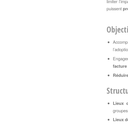
limiter l’i
puissent
pr
Object
Accompa
l’adoptio
Engager 
facture
Réduire
Struct
Lieux d
groupes 
Lieux de