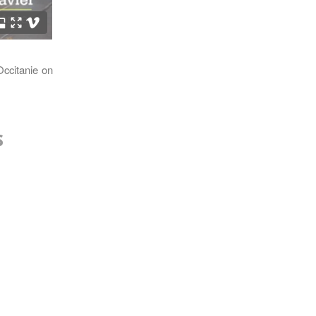
ccitanie
on
s