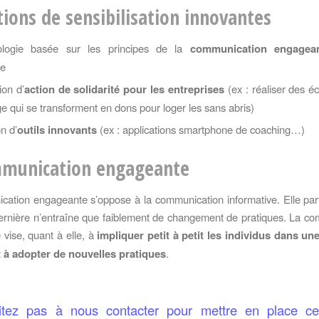
tions de sensibilisation innovantes
ologie basée sur les principes de la
communication engagea
ge
ion d’
action de solidarité pour les entreprises
(ex : réaliser des 
e qui se transforment en dons pour loger les sans abris)
on d’
outils innovants
(ex : applications smartphone de coaching…)
mmunication engageante
ation engageante s’oppose à la communication informative. Elle par
ernière n’entraîne que faiblement de changement de pratiques. La c
vise, quant à elle, à
impliquer petit à petit les individus dans u
nt à adopter de nouvelles pratiques
.
itez pas à nous contacter pour mettre en place ce