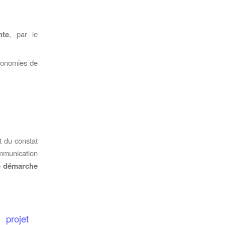
nte
, par le
économies de
t du constat
ommunication
ne démarche
 projet