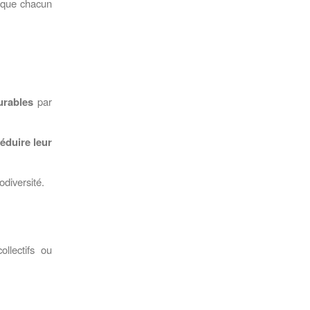
s que chacun
urables
par
réduire leur
odiversité.
ollectifs ou