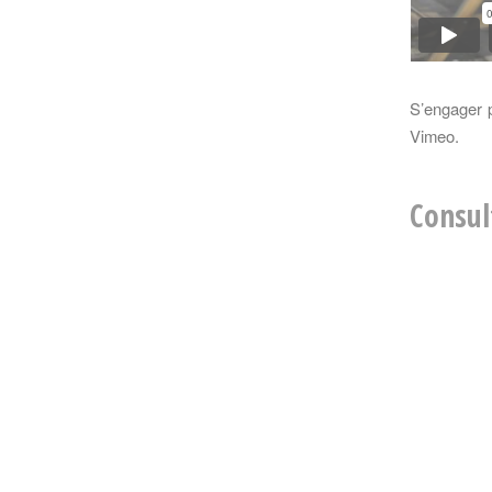
S’engager p
Vimeo
.
Consul