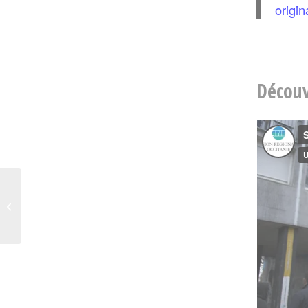
origin
Découv
AG 2019 : Le CPIE
Pays Gersois conforte
son ancrage territorial !