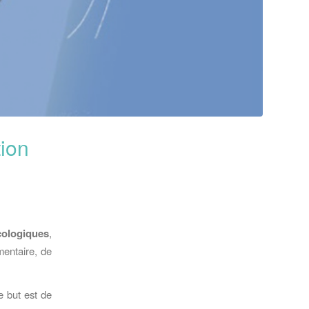
tion
cologiques
,
mentaire, de
le but est de