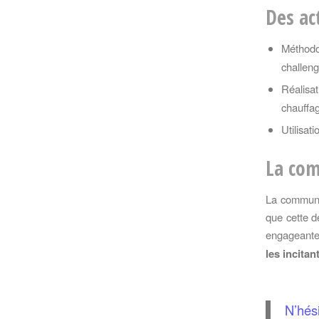
Des ac
Méthod
challen
Réalisat
chauffag
Utilisati
La co
La communic
que cette d
engageante 
les incita
N’hés