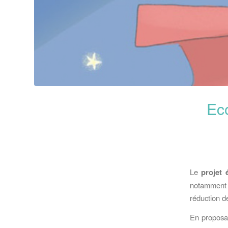
Eco
Le
projet 
notamment e
réduction d
En proposa