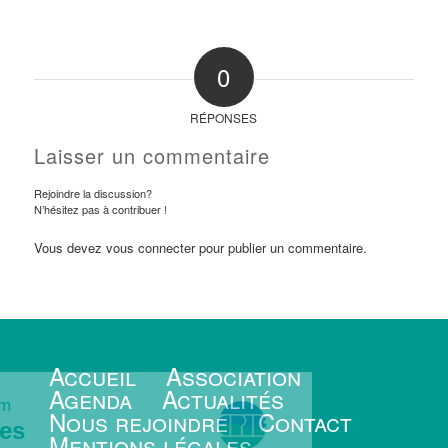
0
RÉPONSES
Laisser un commentaire
Rejoindre la discussion?
N’hésitez pas à contribuer !
Vous devez
vous connecter
pour publier un commentaire.
Accueil
Association
Agenda
Actualités
te le minimum
Nous rejoindre
Contact
s Cookies
Mentions légales