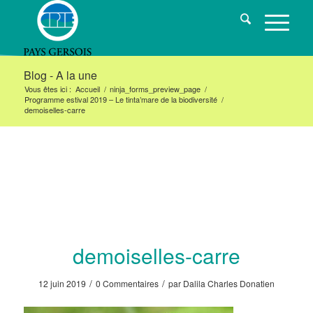
Blog - A la une
Vous êtes ici :
Accueil
/
ninja_forms_preview_page
/
Programme estival 2019 – Le tinta’mare de la biodiversité
/
demoiselles-carre
demoiselles-carre
/
/
12 juin 2019
0 Commentaires
par
Dalila Charles Donatien