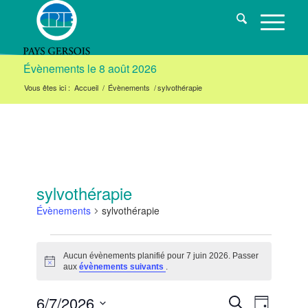
Évènements le 8 août 2026
Vous êtes ici :
Accueil
/
Évènements
/
sylvothérapie
sylvothérapie
Évènements
sylvothérapie
Évènements
Aucun évènements planifié pour 7 juin 2026. Passer
for
Notice
aux
évènements suivants
.
7
Navigat
Recherche
6/7/2026
Recherche