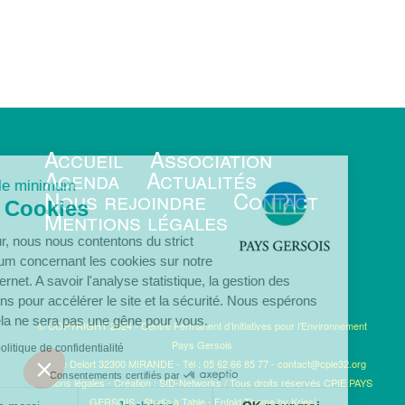
Accueil
Association
Agenda
Actualités
juste le minimum
Nous rejoindre
Contact
Les Cookies
Mentions légales
Bonjour, nous nous contentons du strict
minimum concernant les cookies sur notre
site internet. A savoir l'analyse statistique, la gestion des
sessions pour accélérer le site et la sécurité. Nous espérons
que cela ne sera pas une gêne pour vous.
© COPYRIGHT 2024 - Centre Permanent d’Initiatives pour l’Environnement
Pays Gersois
Lire la politique de confidentialité
16 rue Delort 32300 MIRANDE - Tél : 05 62 66 85 77 -
contact@cpie32.org
Consentements certifiés par
Mentions légales
-
Création : SID-Networks
/ Tous droits réservés CPIE PAYS
GERSOIS -
Studio à Table
-
Enfold Theme by Kriesi