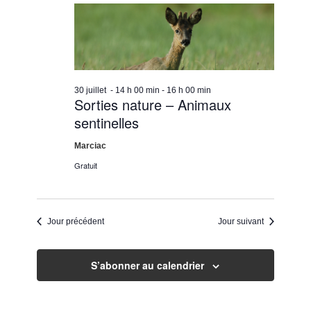
navigation
date.
Évènem
30
de
juillet
vues
2026
Évènemen
30 juillet - 14 h 00 min
-
16 h 00 min
Sorties nature – Animaux
sentinelles
Marciac
Gratuit
Jour précédent
Jour suivant
S’abonner au calendrier