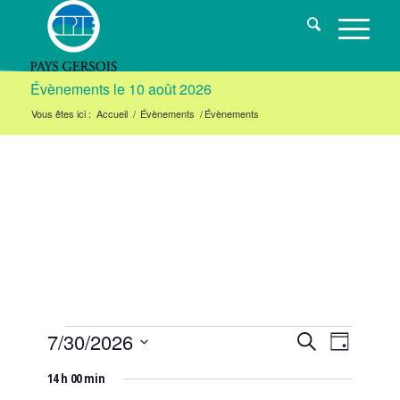
Évènements le 10 août 2026
Vous êtes ici :
Accueil
/
Évènements
/
Évènements
Évènements
Navigat
Recherche
7/30/2026
Recherche
Jour
de
Sélectionnez
et
for
14 h 00 min
vues
une