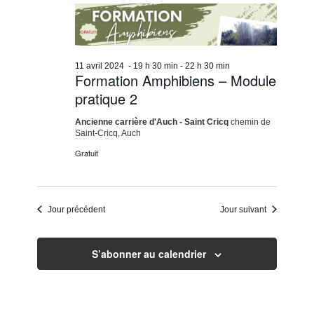
navigation
date.
Évènem
11
de
avril
vues
11 avril 2024 - 19 h 30 min
-
22 h 30 min
2024
Évènemen
Formation Amphibiens – Module
pratique 2
Ancienne carrière d'Auch - Saint Cricq
chemin de
Saint-Cricq, Auch
Gratuit
Jour précédent
Jour suivant
S’abonner au calendrier