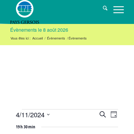
Évènements le 8 août 2026
Vous êtes ici :
Accueil
/
Évènements
/
Évènements
Évènements
Navigat
Recherche
4/11/2024
Recherche
Jour
de
Sélectionnez
et
for
19 h 30 min
vues
une