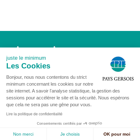
Accueil
Association
Agenda
Actualités
juste le minimum
Nous rejoindre
Contact
Les Cookies
Mentions légales
Bonjour, nous nous contentons du strict
minimum concernant les cookies sur notre
site internet. A savoir l'analyse statistique, la gestion des
sessions pour accélérer le site et la sécurité. Nous espérons
que cela ne sera pas une gêne pour vous.
© COPYRIGHT 2024 - Centre Permanent d’Initiatives pour l’Environnement
Pays Gersois
Lire la politique de confidentialité
16 rue Delort 32300 MIRANDE - Tél : 05 62 66 85 77 -
contact@cpie32.org
Consentements certifiés par
Mentions légales
-
Création : SID-Networks
/ Tous droits réservés CPIE PAYS
GERSOIS -
Studio à Table
-
Enfold Theme by Kriesi
Non merci
Je choisis
OK pour moi