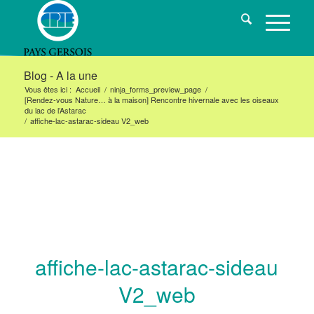
Blog - A la une
Vous êtes ici :
Accueil
/
ninja_forms_preview_page
/
[Rendez-vous Nature… à la maison] Rencontre hivernale avec les oiseaux
du lac de l’Astarac
/
affiche-lac-astarac-sideau V2_web
affiche-lac-astarac-sideau
V2_web