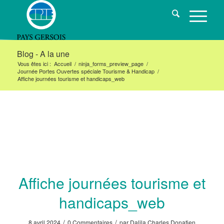
Blog - A la une
Vous êtes ici :
Accueil
/
ninja_forms_preview_page
/
Journée Portes Ouvertes spéciale Tourisme & Handicap
/
Affiche journées tourisme et handicaps_web
Affiche journées tourisme et
handicaps_web
/
/
8 avril 2024
0 Commentaires
par
Dalila Charles Donatien