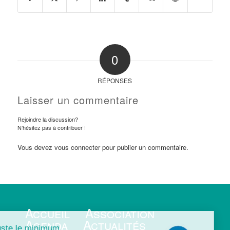
0
RÉPONSES
Laisser un commentaire
Rejoindre la discussion?
N’hésitez pas à contribuer !
Vous devez
vous connecter
pour publier un commentaire.
Accueil
Association
Agenda
Actualités
juste le minimum