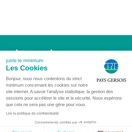
Accueil
Association
Agenda
Actualités
juste le minimum
Nous rejoindre
Contact
Les Cookies
Mentions légales
Bonjour, nous nous contentons du strict
minimum concernant les cookies sur notre
site internet. A savoir l'analyse statistique, la gestion des
sessions pour accélérer le site et la sécurité. Nous espérons
que cela ne sera pas une gêne pour vous.
© COPYRIGHT 2024 - Centre Permanent d’Initiatives pour l’Environnement
Pays Gersois
Lire la politique de confidentialité
16 rue Delort 32300 MIRANDE - Tél : 05 62 66 85 77 -
contact@cpie32.org
Consentements certifiés par
Mentions légales
-
Création : SID-Networks
/ Tous droits réservés CPIE PAYS
GERSOIS -
Studio à Table
-
Enfold Theme by Kriesi