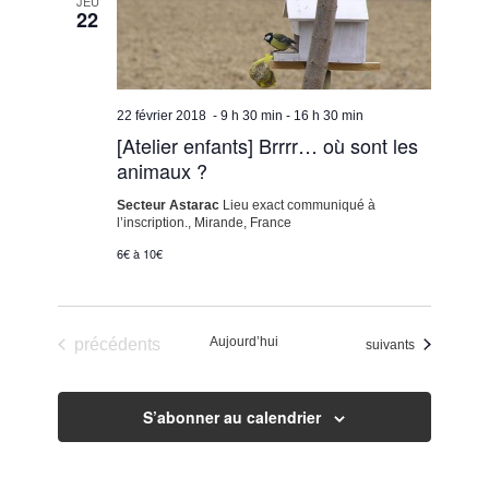
JEU
de
22
vues
Évènemen
22 février 2018 - 9 h 30 min
-
16 h 30 min
[Atelier enfants] Brrrr… où sont les
animaux ?
Secteur Astarac
Lieu exact communiqué à
l’inscription., Mirande, France
6€ à 10€
Évènements
Aujourd’hui
précédents
Évènements
suivants
S’abonner au calendrier