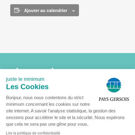
Ajouter au calendrier
Accueil
Association
Agenda
Actualités
juste le minimum
Nous rejoindre
Contact
Les Cookies
Mentions légales
Bonjour, nous nous contentons du strict
minimum concernant les cookies sur notre
site internet. A savoir l'analyse statistique, la gestion des
sessions pour accélérer le site et la sécurité. Nous espérons
que cela ne sera pas une gêne pour vous.
© COPYRIGHT 2024 - Centre Permanent d’Initiatives pour l’Environnement
Pays Gersois
Lire la politique de confidentialité