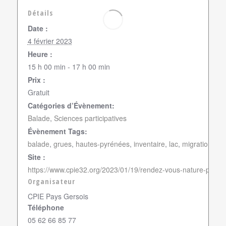
Détails
Date :
4 février 2023
Heure :
15 h 00 min - 17 h 00 min
Prix :
Gratuit
Catégories d’Évènement:
Balade
,
Sciences participatives
Évènement Tags:
balade
,
grues
,
hautes-pyrénées
,
inventaire
,
lac
,
migration
,
oi
Site :
https://www.cpie32.org/2023/01/19/rendez-vous-nature-progr
Organisateur
CPIE Pays Gersois
Téléphone
05 62 66 85 77