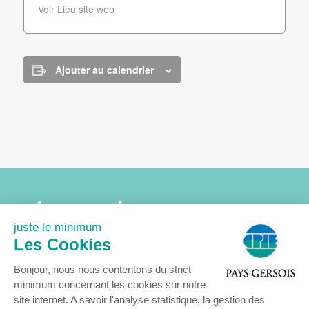
Voir Lieu site web
Ajouter au calendrier
Accueil
Association
Agenda
Actualités
juste le minimum
Nous rejoindre
Contact
Les Cookies
Mentions légales
Bonjour, nous nous contentons du strict
minimum concernant les cookies sur notre
site internet. A savoir l'analyse statistique, la gestion des