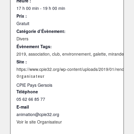
Heure :
17 h 00 min - 19 h 00 min
Prix :
Gratuit
Catégorie d’Évènement:
Divers
Évènement Tags:
2019
,
association
,
club
,
environnement
,
galette
,
mirande
,
savo
Site :
https://www.cpie32.org/wp-content/uploads/2019/01/rendez-v
Organisateur
CPIE Pays Gersois
Téléphone
05 62 66 85 77
E-mail
animation@cpie32.org
Voir le site Organisateur