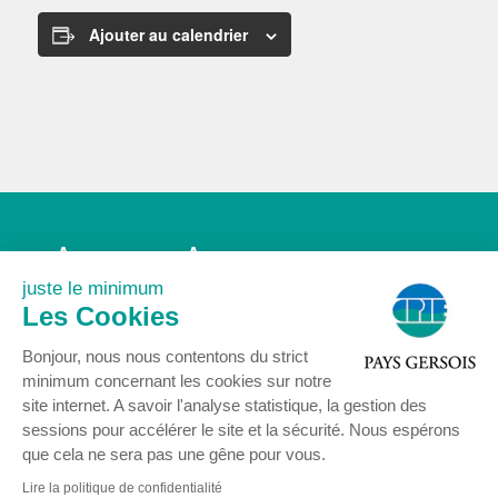
Ajouter au calendrier
Accueil
Association
Agenda
Actualités
juste le minimum
Nous rejoindre
Contact
Les Cookies
Mentions légales
Bonjour, nous nous contentons du strict
minimum concernant les cookies sur notre
site internet. A savoir l'analyse statistique, la gestion des
sessions pour accélérer le site et la sécurité. Nous espérons
que cela ne sera pas une gêne pour vous.
© COPYRIGHT 2024 - Centre Permanent d’Initiatives pour l’Environnement
Pays Gersois
Lire la politique de confidentialité