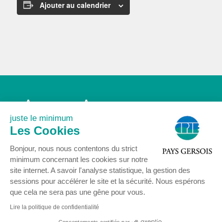
Ajouter au calendrier
Accueil
Association
Agenda
Actualités
juste le minimum
Nous rejoindre
Contact
Les Cookies
Mentions légales
Bonjour, nous nous contentons du strict
minimum concernant les cookies sur notre
site internet. A savoir l'analyse statistique, la gestion des
sessions pour accélérer le site et la sécurité. Nous espérons
que cela ne sera pas une gêne pour vous.
© COPYRIGHT 2024 - Centre Permanent d’Initiatives pour l’Environnement
Pays Gersois
Lire la politique de confidentialité
16 rue Delort 32300 MIRANDE - Tél : 05 62 66 85 77 -
contact@cpie32.org
Consentements certifiés par