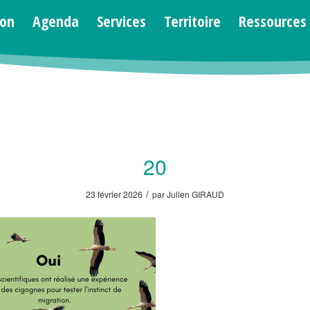
ion
Agenda
Services
Territoire
Ressources
Vous êtes ici :
Accueil
/
ni
20
/
23 février 2026
par
Julien GIRAUD