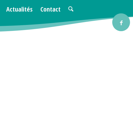
Actualités
Contact
nja_forms_preview_page
/
SORTIE NATURE : Des plumes dans le jardin
/
20