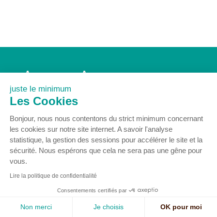
Accueil
Association
Agenda
Actualités
juste le minimum
Nous rejoindre
Contact
Les Cookies
Mentions légales
Bonjour, nous nous contentons du strict minimum concernant
les cookies sur notre site internet. A savoir l'analyse
statistique, la gestion des sessions pour accélérer le site et la
sécurité. Nous espérons que cela ne sera pas une gêne pour
vous.
© COPYRIGHT 2024 - Centre Permanent d’Initiatives pour l’Environnement
Pays Gersois
Lire la politique de confidentialité
16 rue Delort 32300 MIRANDE - Tél : 05 62 66 85 77 -
contact@cpie32.org
Consentements certifiés par
Mentions légales
-
Création : SID-Networks
/ Tous droits réservés CPIE PAYS
GERSOIS -
Studio à Table
-
Enfold Theme by Kriesi
Non merci
Je choisis
OK pour moi