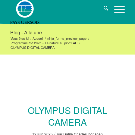
Blog - A la une
Vous êtes ici :
Accueil
/
ninja_forms_preview_page
/
Programme été 2025 – La nature au pinc’EAU
/
OLYMPUS DIGITAL CAMERA
OLYMPUS DIGITAL
CAMERA
/
12 juin 2025
par
Dalila Charles Donatien