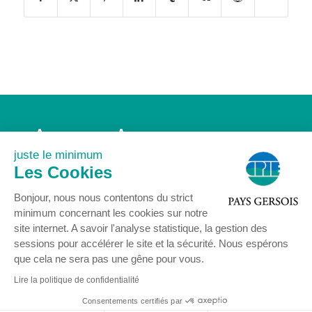
Accueil
Association
Agenda
Actualités
juste le minimum
Nous rejoindre
Contact
Les Cookies
Mentions légales
Bonjour, nous nous contentons du strict
minimum concernant les cookies sur notre
site internet. A savoir l'analyse statistique, la gestion des
sessions pour accélérer le site et la sécurité. Nous espérons
que cela ne sera pas une gêne pour vous.
© COPYRIGHT 2024 - Centre Permanent d’Initiatives pour l’Environnement
Pays Gersois
Lire la politique de confidentialité
16 rue Delort 32300 MIRANDE - Tél : 05 62 66 85 77 -
contact@cpie32.org
Consentements certifiés par
Mentions légales
-
Création : SID-Networks
/ Tous droits réservés CPIE PAYS