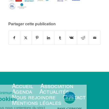
Partager cette publication
Accueil
Association
Agenda
Actualités
e le minimum
Nous rejoindre
Contact
s Cookies
Mentions légales
ur, nous nous contentons du strict