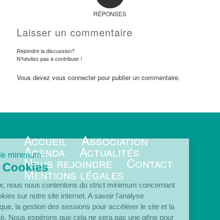
RÉPONSES
Laisser un commentaire
Rejoindre la discussion?
N’hésitez pas à contribuer !
Vous devez
vous connecter
pour publier un commentaire.
Accueil
Association
Agenda
Actualités
juste le minimum
Nous rejoindre
Contact
Les Cookies
Mentions légales
Bonjour, nous nous contentons du strict minimum concernant
les cookies sur notre site internet. A savoir l'analyse
statistique, la gestion des sessions pour accélérer le site et la
sécurité. Nous espérons que cela ne sera pas une gêne pour